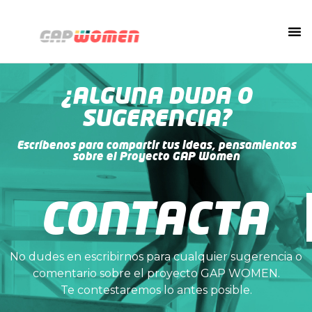
¿ALGUNA DUDA O
SUGERENCIA?
Escríbenos para compartir tus ideas, pensamientos
sobre el Proyecto GAP Women
CONTACTA
No dudes en escribirnos para cualquier sugerencia o
comentario sobre el proyecto GAP WOMEN.
Te contestaremos lo antes posible.